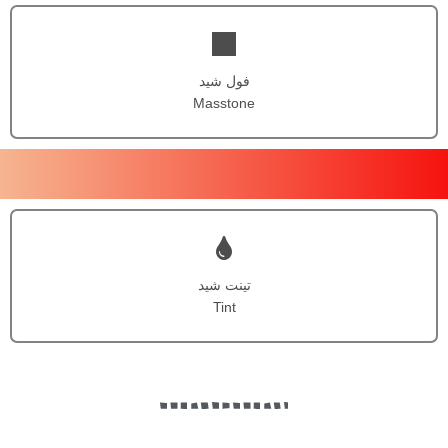
فول شید
Masstone
تینت شید
Tint