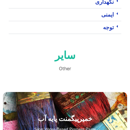
نگهداری
ایمنی
توجه
سایر
Other
خمیرپیگمنت پایه آب
Silon Water-Based Pigment Paste