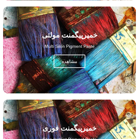
خمیرپیگمنت مولتی
Multi Silon Pigment Paste
مشاهده
خمیرپیگمنت فوری