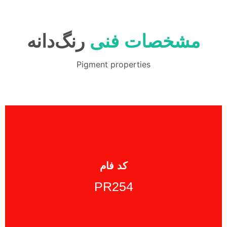
مشخصات فنی
رنگ‌دانه
Pigment properties
PR254
کد فام
PR254
Color Index