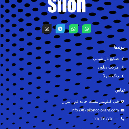
I
T
W
W
n
e
h
h
s
l
a
a
t
e
t
t
a
g
s
s
g
r
a
a
پیوندها
r
a
p
p
a
m
p
p
صنایع تاراشیمی
m
مرکب دیلون
رنگ سولا
تماس
قم، کیلومتر بیست جاده قم - نیزار
info {At} siloncolorant.com
۰۲۵-۳۶۱۷۵۰۰۰