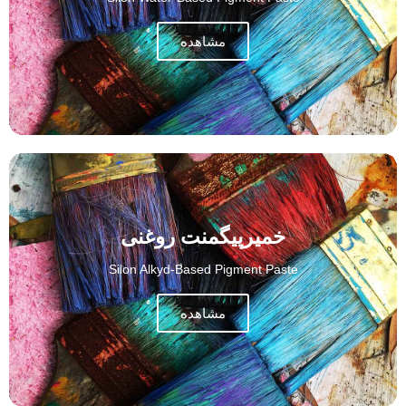
مشاهده
خمیرپیگمنت روغنی
Silon Alkyd-Based Pigment Paste
مشاهده