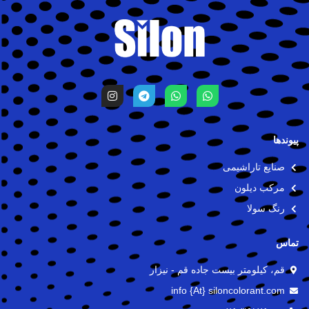
I
T
W
W
n
e
h
h
s
l
a
a
t
e
t
t
a
g
s
s
g
r
a
a
پیوندها
r
a
p
p
a
m
p
p
صنایع تاراشیمی
m
مرکب دیلون
رنگ سولا
تماس
قم، کیلومتر بیست جاده قم - نیزار
info {At} siloncolorant.com